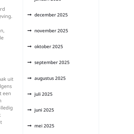
erd
december 2025
eving.
n,
november 2025
de
oktober 2025
september 2025
augustus 2025
ak uit
olgens
t een
juli 2025
n
lledig
juni 2025
k
t
mei 2025