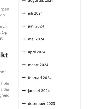
augustus 2024
orpen
juli 2024
en.
juni 2024
m als
. Op
et
mei 2024
april 2024
ikt
maart 2024
ange
februari 2024
e helm
s die
januari 2024
igheid
december 2023