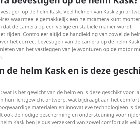
ra bevestigen op de helm Kask?
evestigen op de helm Kask. Veel helmen van Kask zijn ontw
soires waarmee je gemakkelijk een helmcamera kunt monter
n dat de camera op een veilige en stabiele manier wordt
het rijden. Controleer altijd de handleiding van zowel de hel
over het correct bevestigen van de camera op de helm Kask
enieten van het vastleggen van je avonturen op de motor m
k.
an de helm Kask en is deze gesch
: wat is het gewicht van de helm en is deze geschikt voor l
m hun lichtgewicht ontwerp, wat bijdraagt aan het comfort
 hoogwaardige materialen en innovatieve technologieën is d
iedt ook de nodige bescherming en ondersteuning voor rijder
 helm Kask ben je dus verzekerd van zowel comfort als veil