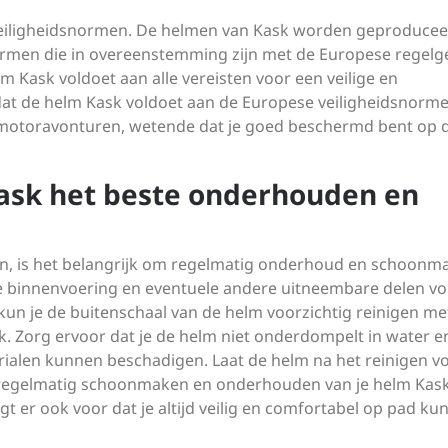
 veiligheidsnormen. De helmen van Kask worden geproduce
normen die in overeenstemming zijn met de Europese regelg
 Kask voldoet aan alle vereisten voor een veilige en
at de helm Kask voldoet aan de Europese veiligheidsnorme
e motoravonturen, wetende dat je goed beschermd bent op 
Kask het beste onderhouden en
en, is het belangrijk om regelmatig onderhoud en schoonma
de binnenvoering en eventuele andere uitneembare delen v
 kun je de buitenschaal van de helm voorzichtig reinigen me
 Zorg ervoor dat je de helm niet onderdompelt in water e
rialen kunnen beschadigen. Laat de helm na het reinigen vo
 regelmatig schoonmaken en onderhouden van je helm Kas
gt er ook voor dat je altijd veilig en comfortabel op pad kun