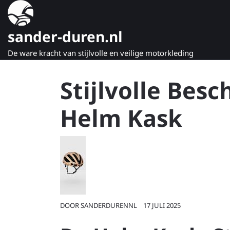
Naar
de
inhoud
sander-duren.nl
gaan
De ware kracht van stijlvolle en veilige motorkleding
Stijlvolle Bes
Helm Kask
DOOR
SANDERDURENNL
17 JULI 2025