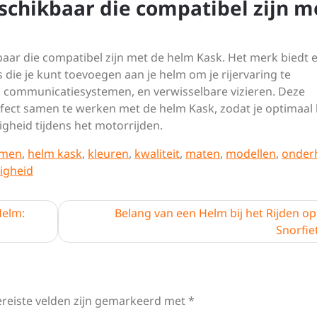
beschikbaar die compatibel zijn m
ikbaar die compatibel zijn met de helm Kask. Het merk biedt 
 die je kunt toevoegen aan je helm om je rijervaring te
, communicatiesystemen, en verwisselbare vizieren. Deze
rfect samen te werken met de helm Kask, zodat je optimaal
ligheid tijdens het motorrijden.
rmen
,
helm kask
,
kleuren
,
kwaliteit
,
maten
,
modellen
,
onder
ligheid
Helm:
Belang van een Helm bij het Rijden o
Snorfie
ereiste velden zijn gemarkeerd met
*