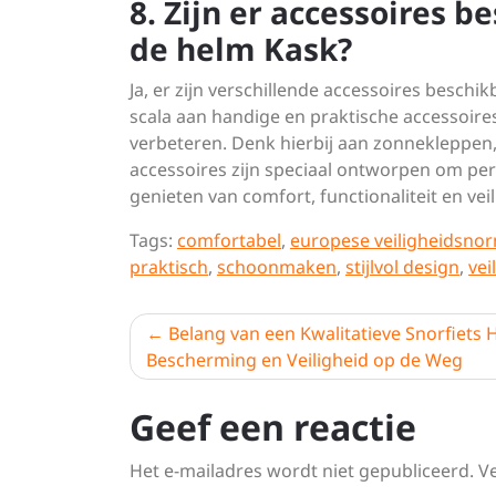
8. Zijn er accessoires 
de helm Kask?
Ja, er zijn verschillende accessoires besch
scala aan handige en praktische accessoires
verbeteren. Denk hierbij aan zonnekleppen
accessoires zijn speciaal ontworpen om pe
genieten van comfort, functionaliteit en vei
Tags:
comfortabel
,
europese veiligheidsno
praktisch
,
schoonmaken
,
stijlvol design
,
vei
Berichtnavigatie
Belang van een Kwalitatieve Snorfiets 
Bescherming en Veiligheid op de Weg
Geef een reactie
Het e-mailadres wordt niet gepubliceerd.
V