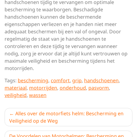
handschoenen tijdig te vervangen om optimale
bescherming te waarborgen. Beschadigde
handschoenen kunnen de beschermende
eigenschappen verliezen en je handen niet meer
adequaat beschermen bij een val of ongeval. Door
regelmatig de staat van je handschoenen te
controleren en deze tijdig te vervangen wanneer
nodig, zorg je ervoor dat je altijd kunt vertrouwen op
maximale veiligheid en bescherming tijdens het
motorrijden.
Tags:
bescherming
,
comfort
,
grip
,
handschoenen
,
materiaal
,
motorrijden
,
onderhoud
,
pasvorm
,
veiligheid
,
wassen
Berichtnavigatie
Alles over de motorfiets helm: Bescherming en
Veiligheid op de Weg
De Voordelen van Motorhelmen: Bescherming en