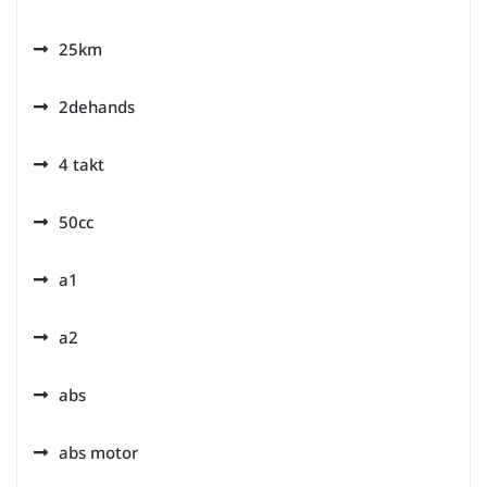
25km
2dehands
4 takt
50cc
a1
a2
abs
abs motor