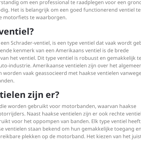
t verstandig om een professional te raadplegen voor een gron
dig. Het is belangrijk om een goed functionerend ventiel te
je motorfiets te waarborgen.
ventiel?
een Schrader-ventiel, is een type ventiel dat vaak wordt ge
dende kenmerk van een Amerikaans ventiel is de brede
an het ventiel. Dit type ventiel is robuust en gemakkelijk t
uto-industrie. Amerikaanse ventielen zijn over het algemee
n worden vaak geassocieerd met haakse ventielen vanweg
anden.
ielen zijn er?
en die worden gebruikt voor motorbanden, waarvan haakse
torrijders. Naast haakse ventielen zijn er ook rechte ventie
uikt voor het oppompen van banden. Elk type ventiel heeft 
e ventielen staan bekend om hun gemakkelijke toegang e
 bereikbare plekken op de motorband. Het kiezen van het juis