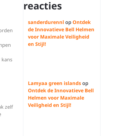
reacties
sanderdurennl
op
Ontdek
de Innovatieve Bell Helmen
worden
voor Maximale Veiligheid
en Stijl!
ompen
r kans
Lamyaa green islands
op
Ontdek de Innovatieve Bell
Helmen voor Maximale
Veiligheid en Stijl!
k zelf
e
n