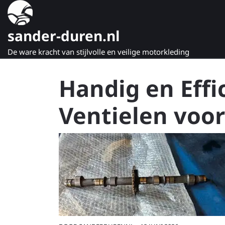
Naar
de
inhoud
sander-duren.nl
gaan
De ware kracht van stijlvolle en veilige motorkleding
Handig en Effi
Ventielen voo