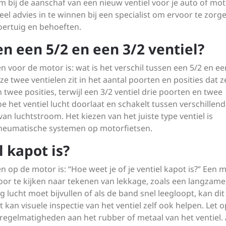
om bij de aanschaf van een nieuw ventiel voor je auto of mo
ueel advies in te winnen bij een specialist om ervoor te zorg
 voertuig en behoeften.
en een 5/2 en een 3/2 ventiel?
n voor de motor is: wat is het verschil tussen een 5/2 en ee
ze twee ventielen zit in het aantal poorten en posities dat z
 twee posities, terwijl een 3/2 ventiel drie poorten en twee
oe het ventiel lucht doorlaat en schakelt tussen verschillen
van luchtstroom. Het kiezen van het juiste type ventiel is
pneumatische systemen op motorfietsen.
l kapot is?
 op de motor is: “Hoe weet je of je ventiel kapot is?” Een 
 door te kijken naar tekenen van lekkage, zoals een langzame
g lucht moet bijvullen of als de band snel leegloopt, kan dit
kan visuele inspectie van het ventiel zelf ook helpen. Let o
regelmatigheden aan het rubber of metaal van het ventiel. A