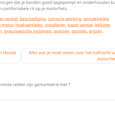
 te zorgen dat je banden goed opgepompt en onderhouden 
n comfortabele rit op je motorfiets.
to ventiel
,
beschadiging
,
correcte werking
,
gemakkelijke
n motor
,
hoekventielen
,
installeren
,
kapot ventiel
,
lekkage
,
n
,
pneumatische systemen
,
poorten
,
posities
,
prijzen
,
an Honda
Alles wat je moet weten over het balhoofd v
motorfie
ereiste velden zijn gemarkeerd met
*