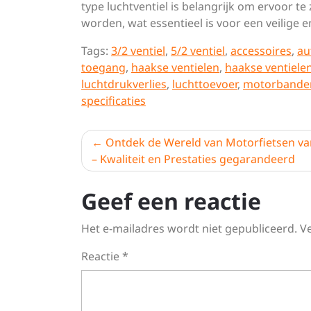
type luchtventiel is belangrijk om ervoor
worden, wat essentieel is voor een veilige e
Tags:
3/2 ventiel
,
5/2 ventiel
,
accessoires
,
au
toegang
,
haakse ventielen
,
haakse ventiele
luchtdrukverlies
,
luchttoevoer
,
motorbande
specificaties
Berichtnavigatie
Ontdek de Wereld van Motorfietsen v
– Kwaliteit en Prestaties gegarandeerd
Geef een reactie
Het e-mailadres wordt niet gepubliceerd.
V
Reactie
*