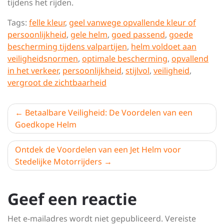
tijdens het rijden.
Tags:
felle kleur
,
geel vanwege opvallende kleur of
persoonlijkheid
,
gele helm
,
goed passend
,
goede
bescherming tijdens valpartijen
,
helm voldoet aan
veiligheidsnormen
,
optimale bescherming
,
opvallend
in het verkeer
,
persoonlijkheid
,
stijlvol
,
veiligheid
,
vergroot de zichtbaarheid
Berichtnavigatie
Betaalbare Veiligheid: De Voordelen van een
Goedkope Helm
Ontdek de Voordelen van een Jet Helm voor
Stedelijke Motorrijders
Geef een reactie
Het e-mailadres wordt niet gepubliceerd.
Vereiste