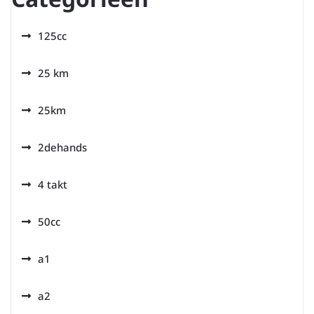
125cc
25 km
25km
2dehands
4 takt
50cc
a1
a2