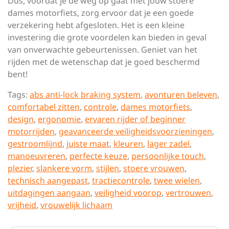
Dus, voordat je de weg op gaat met jouw stoere
dames motorfiets, zorg ervoor dat je een goede
verzekering hebt afgesloten. Het is een kleine
investering die grote voordelen kan bieden in geval
van onverwachte gebeurtenissen. Geniet van het
rijden met de wetenschap dat je goed beschermd
bent!
Tags:
abs anti-lock braking system
,
avonturen beleven
,
comfortabel zitten
,
controle
,
dames motorfiets
,
design
,
ergonomie
,
ervaren rijder of beginner
motorrijden
,
geavanceerde veiligheidsvoorzieningen
,
gestroomlijnd
,
juiste maat
,
kleuren
,
lager zadel
,
manoeuvreren
,
perfecte keuze
,
persoonlijke touch
,
plezier
,
slankere vorm
,
stijlen
,
stoere vrouwen
,
technisch aangepast
,
tractiecontrole
,
twee wielen
,
uitdagingen aangaan
,
veiligheid voorop
,
vertrouwen
,
vrijheid
,
vrouwelijk lichaam