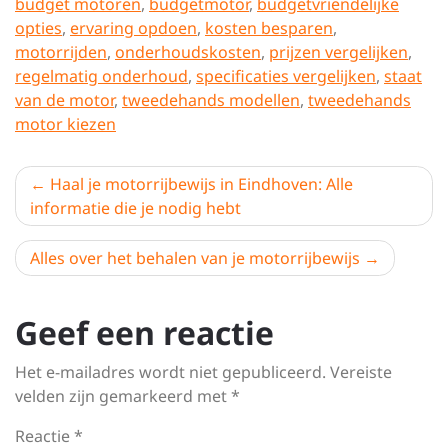
budget motoren
,
budgetmotor
,
budgetvriendelijke
opties
,
ervaring opdoen
,
kosten besparen
,
motorrijden
,
onderhoudskosten
,
prijzen vergelijken
,
regelmatig onderhoud
,
specificaties vergelijken
,
staat
van de motor
,
tweedehands modellen
,
tweedehands
motor kiezen
Berichtnavigatie
Haal je motorrijbewijs in Eindhoven: Alle
informatie die je nodig hebt
Alles over het behalen van je motorrijbewijs
Geef een reactie
Het e-mailadres wordt niet gepubliceerd.
Vereiste
velden zijn gemarkeerd met
*
Reactie
*