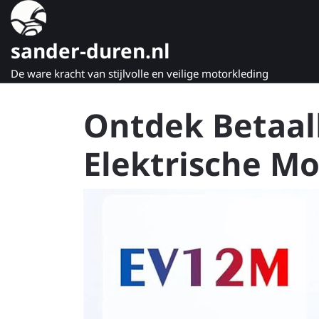
Naar
de
inhoud
sander-duren.nl
gaan
De ware kracht van stijlvolle en veilige motorkleding
Ontdek Betaal
Elektrische M