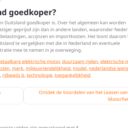
and goedkoper?
 in Duitsland goedkoper is. Over het algemeen kan worden
tiger geprijsd zijn dan in andere landen, waaronder Neder
 belastingen, accijnzen en importkosten. Het loont daarom
tsland te vergelijken met die in Nederland en eventuele
tratie mee te nemen in je overweging.
etaalbare elektrische motor
,
duurzaam rijden
,
elektrische 
sten
,
merk
,
milieuvriendelijkheid
,
model
,
nederlandse wetg
,
rijbewijs b
,
technologie
,
toegankelijkheid
s
Ontdek de Voordelen van het Leasen van
Motorfie
ereiste velden zijn gemarkeerd met
*