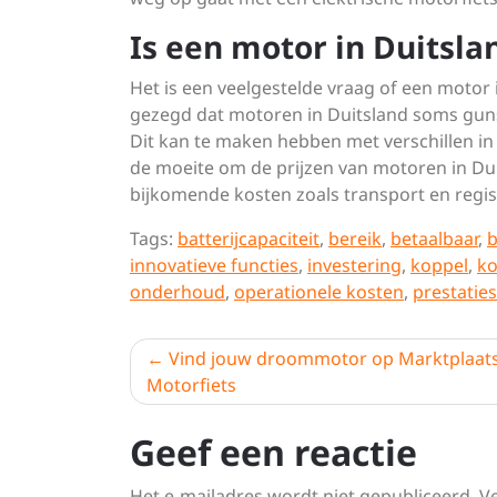
Is een motor in Duitsl
Het is een veelgestelde vraag of een motor
gezegd dat motoren in Duitsland soms guns
Dit kan te maken hebben met verschillen in
de moeite om de prijzen van motoren in Dui
bijkomende kosten zoals transport en regis
Tags:
batterijcapaciteit
,
bereik
,
betaalbaar
,
b
innovatieve functies
,
investering
,
koppel
,
ko
onderhoud
,
operationele kosten
,
prestaties
Berichtnavigatie
Vind jouw droommotor op Marktplaat
Motorfiets
Geef een reactie
Het e-mailadres wordt niet gepubliceerd.
V