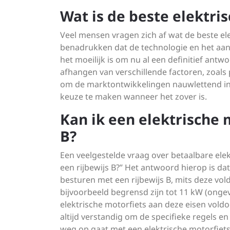
Wat is de beste elektri
Veel mensen vragen zich af wat de beste elek
benadrukken dat de technologie en het aa
het moeilijk is om nu al een definitief antw
afhangen van verschillende factoren, zoals p
om de marktontwikkelingen nauwlettend in
keuze te maken wanneer het zover is.
Kan ik een elektrische 
B?
Een veelgestelde vraag over betaalbare elek
een rijbewijs B?” Het antwoord hierop is da
besturen met een rijbewijs B, mits deze vo
bijvoorbeeld begrensd zijn tot 11 kW (ong
elektrische motorfiets aan deze eisen voldoe
altijd verstandig om de specifieke regels en
weg op gaat met een elektrische motorfiets