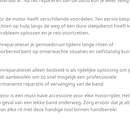
ateriaal af. Na het repareren van de band kun je weer veilig
r de motor heeft verschillende voordelen. Ten eerste besp
wachten op hulp langs de weg of een dure sleepdienst hoeft t
 probleem oplossen en je reis voortzetten.
eparatieset je gemoedsrust tijdens lange ritten of
 voorbereid bent op onverwachte situaties en zelfstandig kun
reparatieset alleen bedoeld is als tijdelijke oplossing om 
ordt aanbevolen om zo snel mogelijk een professionele
ermanente reparatie of vervanging van de band.
or is een must-have accessoire voor elke motorrijder. Het
geval van een lekke band onderweg. Zorg ervoor dat je alt
an elke rit met deze handige tool binnen handbereik!