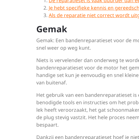
De reparatieset is vaak duurder dan e
Je hebt specifieke kennis en gereedsc
Als de reparatie niet correct wordt uit
Gemak
Gemak: Een bandenreparatieset voor de mot
snel weer op weg kunt.
Niets is vervelender dan onderweg te word
bandenreparatieset voor de motor het gem
handige set kun je eenvoudig en snel kleine 
van buitenaf.
Het gebruik van een bandenreparatieset is e
benodigde tools en instructies om het probl
lek heeft veroorzaakt, het gat schoonmaken
de plug stevig vastzit. Het hele proces nee
bespaart.
Dankzij een bandenreparatieset hoef je nie