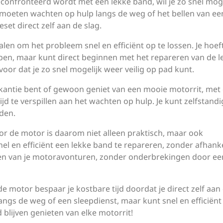
onfronteerd wordt met een lekke band, wil je zo snel moge
e moeten wachten op hulp langs de weg of het bellen van ee
set direct zelf aan de slag.
len om het probleem snel en efficiënt op te lossen. Je hoeft
pen, maar kunt direct beginnen met het repareren van de l
voor dat je zo snel mogelijk weer veilig op pad kunt.
akantie bent of gewoon geniet van een mooie motorrit, met
jd te verspillen aan het wachten op hulp. Je kunt zelfstandi
den.
r de motor is daarom niet alleen praktisch, maar ook
snel en efficiënt een lekke band te repareren, zonder afhanke
eten van je motoravonturen, zonder onderbrekingen door ee
 motor bespaar je kostbare tijd doordat je direct zelf aan
langs de weg of een sleepdienst, maar kunt snel en efficiënt 
blijven genieten van elke motorrit!