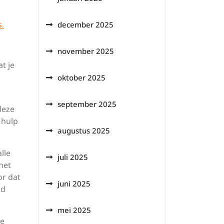
s.
december 2025
november 2025
t je
oktober 2025
september 2025
deze
 hulp
augustus 2025
lle
juli 2025
het
or dat
juni 2025
jd
mei 2025
te