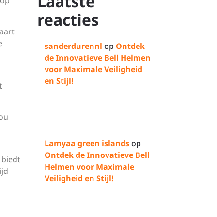
Laatste
 op
reacties
aart
e
sanderdurennl
op
Ontdek
de Innovatieve Bell Helmen
voor Maximale Veiligheid
en Stijl!
t
jou
Lamyaa green islands
op
Ontdek de Innovatieve Bell
 biedt
Helmen voor Maximale
ijd
Veiligheid en Stijl!