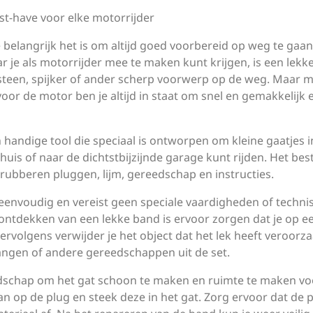
t-have voor elke motorrijder
belangrijk het is om altijd goed voorbereid op weg te gaan
e als motorrijder mee te maken kunt krijgen, is een lekk
teen, spijker of ander scherp voorwerp op de weg. Maar m
or de motor ben je altijd in staat om snel en gemakkelijk 
handige tool die speciaal is ontworpen om kleine gaatjes i
r huis of naar de dichtstbijzijnde garage kunt rijden. Het bes
 rubberen pluggen, lijm, gereedschap en instructies.
eenvoudig en vereist geen speciale vaardigheden of techni
 ontdekken van een lekke band is ervoor zorgen dat je op e
Vervolgens verwijder je het object dat het lek heeft veroorz
tangen of andere gereedschappen uit de set.
dschap om het gat schoon te maken en ruimte te maken vo
n op de plug en steek deze in het gat. Zorg ervoor dat de 