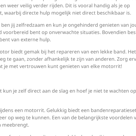
en weer veilig verder rijden. Dit is vooral handig als je op
, waarbij directe hulp mogelijk niet direct beschikbaar is.
en jij zelfredzaam en kun je ongehinderd genieten van jou
jd voorbereid bent op onverwachte situaties. Bovendien be
k bent van externe hulp.
or biedt gemak bij het repareren van een lekke band. Het 
weg te gaan, zonder afhankelijk te zijn van anderen. Zorg er
odat je met vertrouwen kunt genieten van elke motorrit!
kun je zelf direct aan de slag en hoef je niet te wachten o
tijdens een motorrit. Gelukkig biedt een bandenreparatiese
er op weg te kunnen. Een van de belangrijkste voordelen 
ch meebrengt.