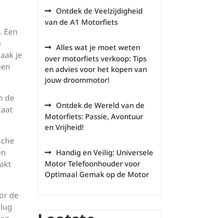
Ontdek de Veelzijdigheid
van de A1 Motorfiets
. Een
e
Alles wat je moet weten
aak je
over motorfiets verkoop: Tips
een
en advies voor het kopen van
jouw droommotor!
n de
Ontdek de Wereld van de
taat
Motorfiets: Passie, Avontuur
en Vrijheid!
sche
en
Handig en Veilig: Universele
aakt
Motor Telefoonhouder voor
Optimaal Gemak op de Motor
or de
plug