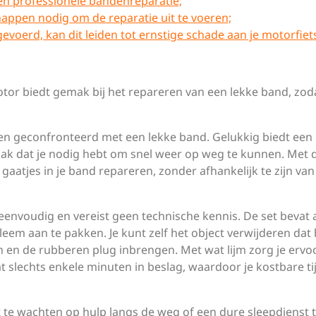
en professionele bandenreparatie;
happen nodig om de reparatie uit te voeren;
gevoerd, kan dit leiden tot ernstige schade aan je motorfiet
or biedt gemak bij het repareren van een lekke band, zoda
en geconfronteerd met een lekke band. Gelukkig biedt een
ak dat je nodig hebt om snel weer op weg te kunnen. Met 
gaatjes in je band repareren, zonder afhankelijk te zijn van
envoudig en vereist geen technische kennis. De set bevat a
eem aan te pakken. Je kunt zelf het object verwijderen dat 
 en de rubberen plug inbrengen. Met wat lijm zorg je ervo
mt slechts enkele minuten in beslag, waardoor je kostbare ti
t te wachten op hulp langs de weg of een dure sleepdienst 