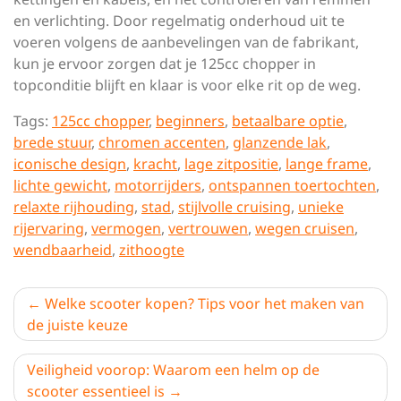
en verlichting. Door regelmatig onderhoud uit te
voeren volgens de aanbevelingen van de fabrikant,
kun je ervoor zorgen dat je 125cc chopper in
topconditie blijft en klaar is voor elke rit op de weg.
Tags:
125cc chopper
,
beginners
,
betaalbare optie
,
brede stuur
,
chromen accenten
,
glanzende lak
,
iconische design
,
kracht
,
lage zitpositie
,
lange frame
,
lichte gewicht
,
motorrijders
,
ontspannen toertochten
,
relaxte rijhouding
,
stad
,
stijlvolle cruising
,
unieke
rijervaring
,
vermogen
,
vertrouwen
,
wegen cruisen
,
wendbaarheid
,
zithoogte
Berichtnavigatie
Welke scooter kopen? Tips voor het maken van
de juiste keuze
Veiligheid voorop: Waarom een helm op de
scooter essentieel is