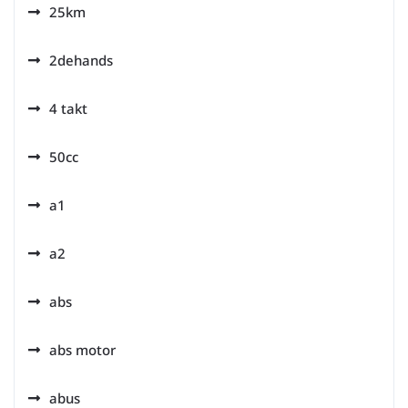
25km
2dehands
4 takt
50cc
a1
a2
abs
abs motor
abus