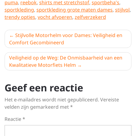
puma
,
reebok
,
shirts met stretchstof
,
sportbeha's
,
sportkleding
,
sportkleding grote maten dames
,
stijlvol
,
trendy opties
,
vocht afvoeren
,
zelfverzekerd
Berichtnavigatie
Stijlvolle Motorhelm voor Dames: Veiligheid en
Comfort Gecombineerd
Veiligheid op de Weg: De Onmisbaarheid van een
Kwalitatieve Motorfiets Helm
Geef een reactie
Het e-mailadres wordt niet gepubliceerd.
Vereiste
velden zijn gemarkeerd met
*
Reactie
*