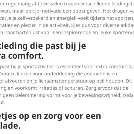
Door regelmatig af te wisselen tussen verschillende kledings
ieuwen, maar ook je motivatie een boost geven. Het dragen v
at je je zelfverzekerd en energiek voelt tijdens het sporten
ties en plezier in de activiteit. Kies dus voor diverse adida
 naar hartenlust voor een inspirerende en leuke sporterva
eding die past bij je
ra comfort.
st bij je sportactiviteit is essentieel voor extra comfort ti
Door te kiezen voor onderkleding die ademend is en
ief afvoeren en je lichaamstemperatuur op peil houden. Dit
ng en voorkomt irritaties of schuren. Zorg ervoor dat de
n geen belemmering vormt voor je bewegingsvrijheid, zodat
ut.
tjes op en zorg voor een
lade.