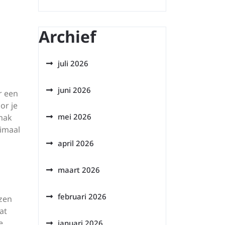
Archief
juli 2026
juni 2026
r een
or je
mei 2026
emak
timaal
april 2026
maart 2026
februari 2026
ezen
at
e
januari 2026