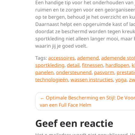
Een handige tip voor het onderhouden van j
ruimen en te zorgen voor een georganiseer
op te bergen, behoud je het overzicht en ku
Daarnaast helpt een opgeruimde kast of lad
doordat ze beschermd worden tegen kreukel
sportkleding niet alleen langer mooi, maar
waarin jij je goed voelt.
Tags:
accessoires
,
ademend
,
ademende sto
sportkleding
,
detail
,
fitnessen
,
hardlopen
,
k
panelen
,
ondersteunend
,
pasvorm
,
prestati
technologieën
,
wassen instructies
,
yoga
,
zw
Berichtnavigatie
Optimale Bescherming en Stijl: De Voo
van een Full Face Helm
Geef een reactie