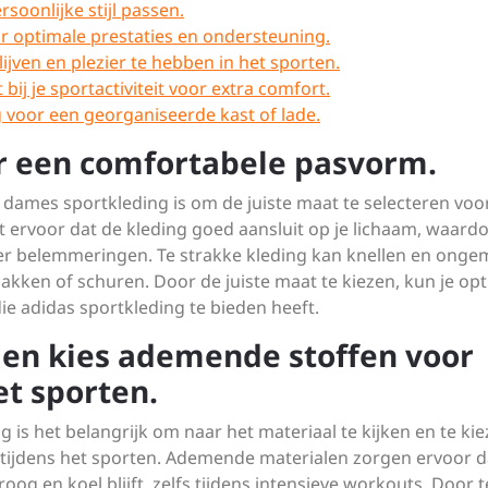
rsoonlijke stijl passen.
r optimale prestaties en ondersteuning.
ijven en plezier te hebben in het sporten.
ij je sportactiviteit voor extra comfort.
g voor een georganiseerde kast of lade.
or een comfortabele pasvorm.
as dames sportkleding is om de juiste maat te selecteren voo
 ervoor dat de kleding goed aansluit op je lichaam, waardo
der belemmeringen. Te strakke kleding kan knellen en ong
zakken of schuren. Door de juiste maat te kiezen, kun je op
ie adidas sportkleding te bieden heeft.
l en kies ademende stoffen voor
et sporten.
 is het belangrijk om naar het materiaal te kijken en te ki
tijdens het sporten. Ademende materialen zorgen ervoor d
og en koel blijft, zelfs tijdens intensieve workouts. Door t