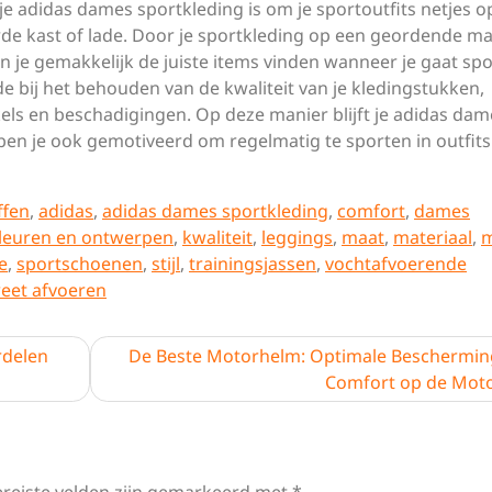
e adidas dames sportkleding is om je sportoutfits netjes o
de kast of lade. Door je sportkleding op een geordende ma
n je gemakkelijk de juiste items vinden wanneer je gaat spo
e bij het behouden van de kwaliteit van je kledingstukken,
s en beschadigingen. Op deze manier blijft je adidas dam
 ben je ook gemotiveerd om regelmatig te sporten in outfits
ffen
,
adidas
,
adidas dames sportkleding
,
comfort
,
dames
leuren en ontwerpen
,
kwaliteit
,
leggings
,
maat
,
materiaal
,
m
e
,
sportschoenen
,
stijl
,
trainingsjassen
,
vochtafvoerende
eet afvoeren
rdelen
De Beste Motorhelm: Optimale Beschermin
Comfort op de Mot