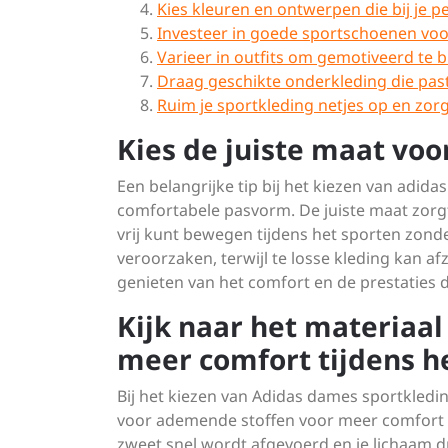
Kies kleuren en ontwerpen die bij je pe
Investeer in goede sportschoenen voo
Varieer in outfits om gemotiveerd te bl
Draag geschikte onderkleding die past b
Ruim je sportkleding netjes op en zor
Kies de juiste maat vo
Een belangrijke tip bij het kiezen van adid
comfortabele pasvorm. De juiste maat zorgt
vrij kunt bewegen tijdens het sporten zon
veroorzaken, terwijl te losse kleding kan af
genieten van het comfort en de prestaties d
Kijk naar het materiaa
meer comfort tijdens h
Bij het kiezen van Adidas dames sportkleding
voor ademende stoffen voor meer comfort 
zweet snel wordt afgevoerd en je lichaam dro