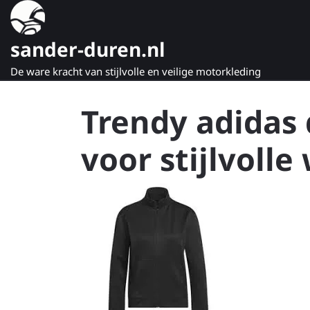
Naar
de
inhoud
sander-duren.nl
gaan
De ware kracht van stijlvolle en veilige motorkleding
Trendy adidas
voor stijlvoll