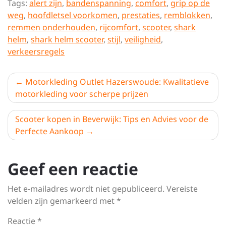
Tags:
alert zijn
,
bandenspanning
,
comfort
,
grip op de
weg
,
hoofdletsel voorkomen
,
prestaties
,
remblokken
,
remmen onderhouden
,
rijcomfort
,
scooter
,
shark
helm
,
shark helm scooter
,
stijl
,
veiligheid
,
verkeersregels
Berichtnavigatie
Motorkleding Outlet Hazerswoude: Kwalitatieve
motorkleding voor scherpe prijzen
Scooter kopen in Beverwijk: Tips en Advies voor de
Perfecte Aankoop
Geef een reactie
Het e-mailadres wordt niet gepubliceerd.
Vereiste
velden zijn gemarkeerd met
*
Reactie
*