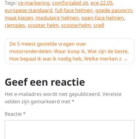
Tags:
ce-markering
,
comfortabel zit
,
ece-22.05
,
europese standaard
,
full-face helmen
,
goede pasvorm
,
maat kiezen
,
modulaire helmen
,
open-face helmen
,
riempjes
,
scooter helm
,
scooterhelm
,
snell
Berichtnavigatie
De 5 meest gestelde vragen over
motoronderdelen: Waar koop ik, Wat zijn de beste,
Hoe bepaal ik wat ik nodig heb, Welke merken z
Geef een reactie
Het e-mailadres wordt niet gepubliceerd.
Vereiste
velden zijn gemarkeerd met
*
Reactie
*