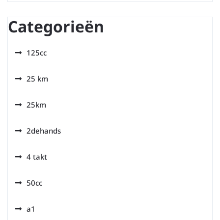
Categorieën
125cc
25 km
25km
2dehands
4 takt
50cc
a1