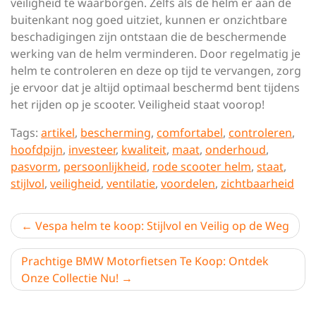
veiligheid te waarborgen. Zelfs als de helm er aan de
buitenkant nog goed uitziet, kunnen er onzichtbare
beschadigingen zijn ontstaan die de beschermende
werking van de helm verminderen. Door regelmatig je
helm te controleren en deze op tijd te vervangen, zorg
je ervoor dat je altijd optimaal beschermd bent tijdens
het rijden op je scooter. Veiligheid staat voorop!
Tags:
artikel
,
bescherming
,
comfortabel
,
controleren
,
hoofdpijn
,
investeer
,
kwaliteit
,
maat
,
onderhoud
,
pasvorm
,
persoonlijkheid
,
rode scooter helm
,
staat
,
stijlvol
,
veiligheid
,
ventilatie
,
voordelen
,
zichtbaarheid
Berichtnavigatie
Vespa helm te koop: Stijlvol en Veilig op de Weg
Prachtige BMW Motorfietsen Te Koop: Ontdek
Onze Collectie Nu!