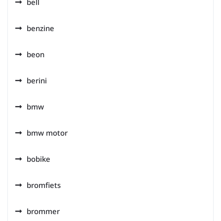
bell
benzine
beon
berini
bmw
bmw motor
bobike
bromfiets
brommer