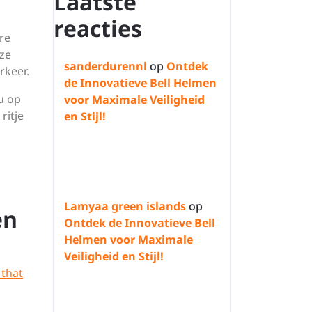
Laatste
reacties
re
eze
sanderdurennl
op
Ontdek
rkeer.
de Innovatieve Bell Helmen
nu op
voor Maximale Veiligheid
ritje
en Stijl!
Lamyaa green islands
op
en
Ontdek de Innovatieve Bell
Helmen voor Maximale
Veiligheid en Stijl!
 that