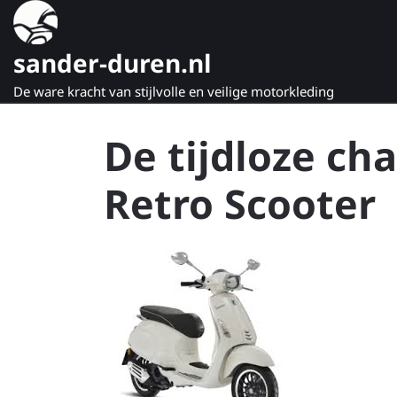
Naar
de
inhoud
sander-duren.nl
gaan
De ware kracht van stijlvolle en veilige motorkleding
De tijdloze ch
Retro Scooter