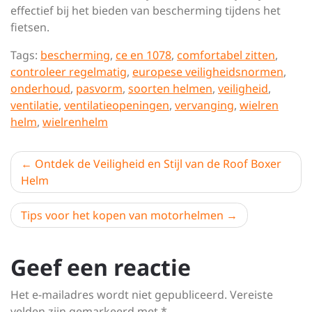
effectief bij het bieden van bescherming tijdens het
fietsen.
Tags:
bescherming
,
ce en 1078
,
comfortabel zitten
,
controleer regelmatig
,
europese veiligheidsnormen
,
onderhoud
,
pasvorm
,
soorten helmen
,
veiligheid
,
ventilatie
,
ventilatieopeningen
,
vervanging
,
wielren
helm
,
wielrenhelm
Berichtnavigatie
Ontdek de Veiligheid en Stijl van de Roof Boxer
Helm
Tips voor het kopen van motorhelmen
Geef een reactie
Het e-mailadres wordt niet gepubliceerd.
Vereiste
velden zijn gemarkeerd met
*