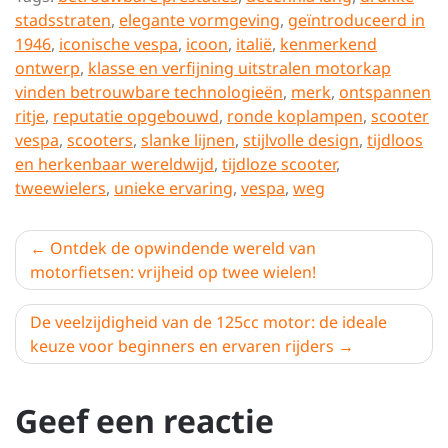
stadsstraten
,
elegante vormgeving
,
geïntroduceerd in
1946
,
iconische vespa
,
icoon
,
italië
,
kenmerkend
ontwerp
,
klasse en verfijning uitstralen motorkap
vinden betrouwbare technologieën
,
merk
,
ontspannen
ritje
,
reputatie opgebouwd
,
ronde koplampen
,
scooter
vespa
,
scooters
,
slanke lijnen
,
stijlvolle design
,
tijdloos
en herkenbaar wereldwijd
,
tijdloze scooter
,
tweewielers
,
unieke ervaring
,
vespa
,
weg
Berichtnavigatie
Ontdek de opwindende wereld van
motorfietsen: vrijheid op twee wielen!
De veelzijdigheid van de 125cc motor: de ideale
keuze voor beginners en ervaren rijders
Geef een reactie