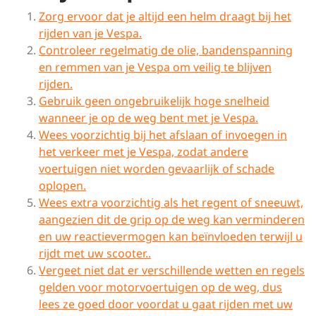
Zorg ervoor dat je altijd een helm draagt bij het
rijden van je Vespa.
Controleer regelmatig de olie, bandenspanning
en remmen van je Vespa om veilig te blijven
rijden.
Gebruik geen ongebruikelijk hoge snelheid
wanneer je op de weg bent met je Vespa.
Wees voorzichtig bij het afslaan of invoegen in
het verkeer met je Vespa, zodat andere
voertuigen niet worden gevaarlijk of schade
oplopen.
Wees extra voorzichtig als het regent of sneeuwt,
aangezien dit de grip op de weg kan verminderen
en uw reactievermogen kan beïnvloeden terwijl u
rijdt met uw scooter..
Vergeet niet dat er verschillende wetten en regels
gelden voor motorvoertuigen op de weg, dus
lees ze goed door voordat u gaat rijden met uw