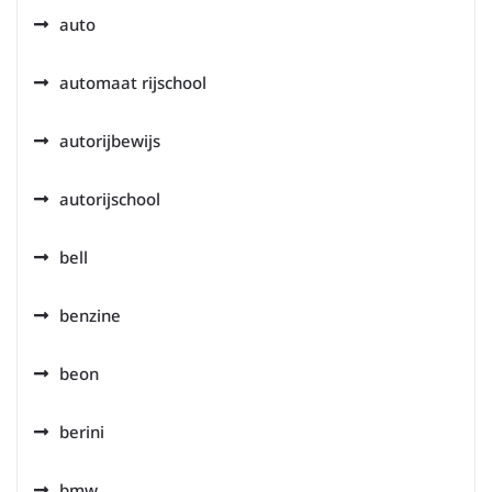
auto
automaat rijschool
autorijbewijs
autorijschool
bell
benzine
beon
berini
bmw