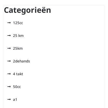
Categorieën
125cc
25 km
25km
2dehands
4 takt
50cc
a1