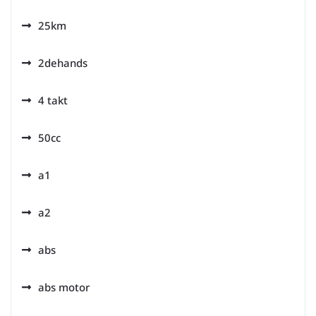
25km
2dehands
4 takt
50cc
a1
a2
abs
abs motor