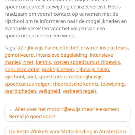
spoedcursus veel toewijding en inzet vereist. Het is
raadzaam om vooraf contact op te nemen met de
rijschool om te informeren naar de mogelijkheden en
eventuele vereisten voor het volgen van een
spoedcursus binnen een week.
Tags:
a2-rijbewijs halen
,
effectief
,
ervaren instructeurs
,
gemotiveerd
,
intensieve begeleiding
,
intensieve
manier
,
inzet
,
kennis
,
kosten spoedcursus rijbewijs
,
populaire optie
,
praktijklessen
,
rijbewijs halen
,
rijschool
,
snel
,
spoedcursus motorrijbewijs
,
spoedcursus volgen
,
theoretische kennis
,
toewijding
,
vaardigheden
,
veiligheid
,
verkeersregels
Berichtnavigatie
Alles over het motorrijbewijs theorie-examen:
Bereid je goed voor!
De Beste Winkels voor Motorkleding in Amsterdam