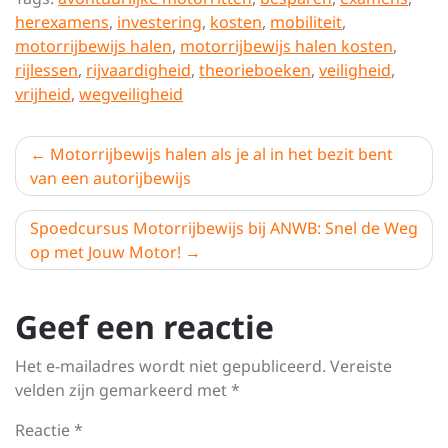
herexamens
,
investering
,
kosten
,
mobiliteit
,
motorrijbewijs halen
,
motorrijbewijs halen kosten
,
rijlessen
,
rijvaardigheid
,
theorieboeken
,
veiligheid
,
vrijheid
,
wegveiligheid
Berichtnavigatie
Motorrijbewijs halen als je al in het bezit bent
van een autorijbewijs
Spoedcursus Motorrijbewijs bij ANWB: Snel de Weg
op met Jouw Motor!
Geef een reactie
Het e-mailadres wordt niet gepubliceerd.
Vereiste
velden zijn gemarkeerd met
*
Reactie
*