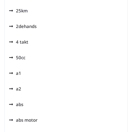
25km
2dehands
4 takt
50cc
a1
a2
abs
abs motor