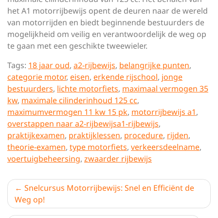
het A1 motorrijbewijs opent de deuren naar de wereld
van motorrijden en biedt beginnende bestuurders de
mogelijkheid om veilig en verantwoordelijk de weg op
te gaan met een geschikte tweewieler.
Tags:
18 jaar oud
,
a2-rijbewijs
,
belangrijke punten
,
categorie motor
,
eisen
,
erkende rijschool
,
jonge
bestuurders
,
lichte motorfiets
,
maximaal vermogen 35
kw
,
maximale cilinderinhoud 125 cc
,
maximumvermogen 11 kw 15 pk
,
motorrijbewijs a1
,
overstappen naar a2-rijbewijsa1-rijbewijs
,
praktijkexamen
,
praktijklessen
,
procedure
,
rijden
,
theorie-examen
,
type motorfiets
,
verkeersdeelname
,
voertuigbeheersing
,
zwaarder rijbewijs
Berichtnavigatie
Snelcursus Motorrijbewijs: Snel en Efficiënt de
Weg op!