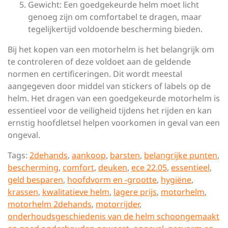
Gewicht: Een goedgekeurde helm moet licht
genoeg zijn om comfortabel te dragen, maar
tegelijkertijd voldoende bescherming bieden.
Bij het kopen van een motorhelm is het belangrijk om
te controleren of deze voldoet aan de geldende
normen en certificeringen. Dit wordt meestal
aangegeven door middel van stickers of labels op de
helm. Het dragen van een goedgekeurde motorhelm is
essentieel voor de veiligheid tijdens het rijden en kan
ernstig hoofdletsel helpen voorkomen in geval van een
ongeval.
Tags:
2dehands
,
aankoop
,
barsten
,
belangrijke punten
,
bescherming
,
comfort
,
deuken
,
ece 22.05
,
essentieel
,
geld besparen
,
hoofdvorm en -grootte
,
hygiëne
,
krassen
,
kwalitatieve helm
,
lagere prijs
,
motorhelm
,
motorhelm 2dehands
,
motorrijder
,
onderhoudsgeschiedenis van de helm schoongemaakt