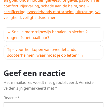
en goed onderhouden geweest
,
ongeval
,
pasvorm en
comfort
,
rijervaring
,
schade aan de helm
,
snell-
certificering
,
tweedehands motorhelm
,
uitrusting
,
val
,
veiligheid
,
veiligheidsnormen
Berichtnavigatie
Snel je motorrijbewijs behalen in slechts 2
dagen: Is het haalbaar?
Tips voor het kopen van tweedehands
scooterhelmen: waar moet je op letten?
Geef een reactie
Het e-mailadres wordt niet gepubliceerd.
Vereiste
velden zijn gemarkeerd met
*
Reactie
*