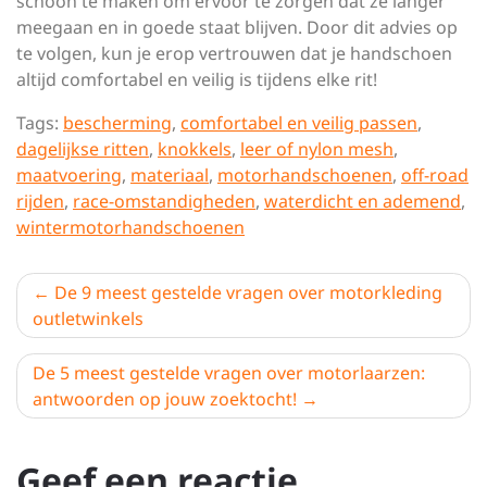
schoon te maken om ervoor te zorgen dat ze langer
meegaan en in goede staat blijven. Door dit advies op
te volgen, kun je erop vertrouwen dat je handschoen
altijd comfortabel en veilig is tijdens elke rit!
Tags:
bescherming
,
comfortabel en veilig passen
,
dagelijkse ritten
,
knokkels
,
leer of nylon mesh
,
maatvoering
,
materiaal
,
motorhandschoenen
,
off-road
rijden
,
race-omstandigheden
,
waterdicht en ademend
,
wintermotorhandschoenen
Berichtnavigatie
De 9 meest gestelde vragen over motorkleding
outletwinkels
De 5 meest gestelde vragen over motorlaarzen:
antwoorden op jouw zoektocht!
Geef een reactie