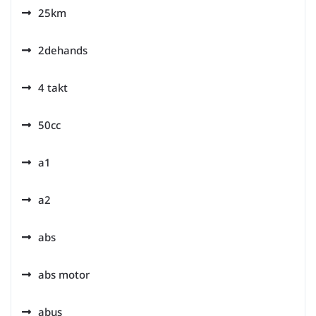
25km
2dehands
4 takt
50cc
a1
a2
abs
abs motor
abus