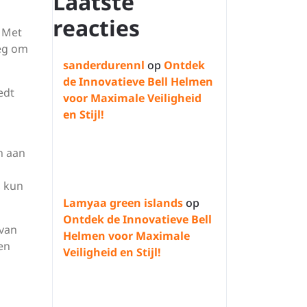
Laatste
reacties
. Met
eg om
sanderdurennl
op
Ontdek
de Innovatieve Bell Helmen
edt
voor Maximale Veiligheid
en Stijl!
n aan
, kun
Lamyaa green islands
op
Ontdek de Innovatieve Bell
 van
Helmen voor Maximale
en
Veiligheid en Stijl!