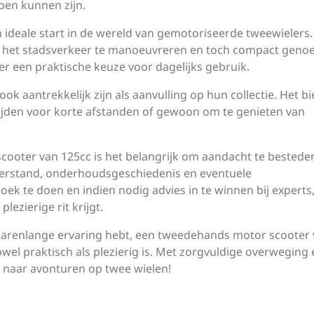
pen kunnen zijn.
 ideale start in de wereld van gemotoriseerde tweewielers
het stadsverkeer te manoeuvreren en toch compact geno
er een praktische keuze voor dagelijks gebruik.
ok aantrekkelijk zijn als aanvulling op hun collectie. Het bi
rijden voor korte afstanden of gewoon om te genieten van
cooter van 125cc is het belangrijk om aandacht te bestede
meterstand, onderhoudsgeschiedenis en eventuele
ek te doen en indien nodig advies in te winnen bij experts
ezierige rit krijgt.
al jarenlange ervaring hebt, een tweedehands motor scooter
owel praktisch als plezierig is. Met zorgvuldige overweging 
n naar avonturen op twee wielen!