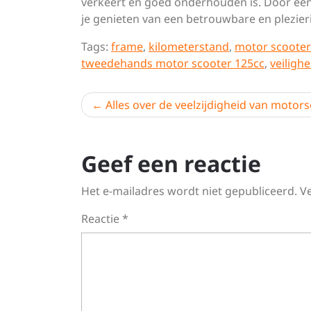
verkeert en goed onderhouden is. Door een e
je genieten van een betrouwbare en plezierig
Tags:
frame
,
kilometerstand
,
motor scoote
tweedehands motor scooter 125cc
,
veilighe
Berichtnavigatie
Alles over de veelzijdigheid van motor
Geef een reactie
Het e-mailadres wordt niet gepubliceerd.
V
Reactie
*