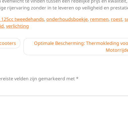
venwicht te vinden tussen een redelijke prijs en kwaliteit
e rijervaring zonder in te leveren op veiligheid en prestati
r 125cc tweedehands
,
onderhoudsboekje
,
remmen
,
roest
,
s
id
,
verlichting
scooters
Optimale Bescherming: Thermokleding voo
Motorrijd
ereiste velden zijn gemarkeerd met
*