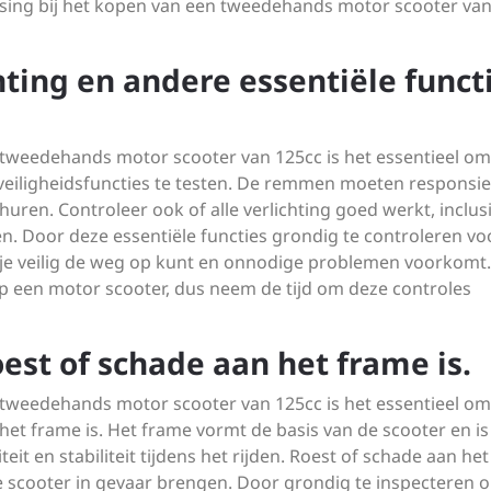
sing bij het kopen van een tweedehands motor scooter va
ting en andere essentiële funct
 tweedehands motor scooter van 125cc is het essentieel om
veiligheidsfuncties te testen. De remmen moeten responsief
ren. Controleer ook of alle verlichting goed werkt, inclus
n. Door deze essentiële functies grondig te controleren vo
t je veilig de weg op kunt en onnodige problemen voorkomt.
n op een motor scooter, dus neem de tijd om deze controles
oest of schade aan het frame is.
 tweedehands motor scooter van 125cc is het essentieel om
het frame is. Het frame vormt de basis van de scooter en is
eit en stabiliteit tijdens het rijden. Roest of schade aan het
de scooter in gevaar brengen. Door grondig te inspecteren 