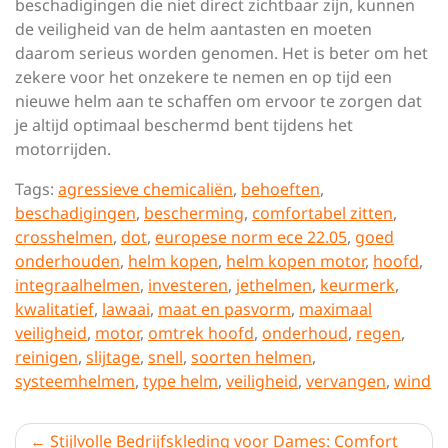
beschadigingen die niet direct zichtbaar zijn, kunnen
de veiligheid van de helm aantasten en moeten
daarom serieus worden genomen. Het is beter om het
zekere voor het onzekere te nemen en op tijd een
nieuwe helm aan te schaffen om ervoor te zorgen dat
je altijd optimaal beschermd bent tijdens het
motorrijden.
Tags:
agressieve chemicaliën
,
behoeften
,
beschadigingen
,
bescherming
,
comfortabel zitten
,
crosshelmen
,
dot
,
europese norm ece 22.05
,
goed
onderhouden
,
helm kopen
,
helm kopen motor
,
hoofd
,
integraalhelmen
,
investeren
,
jethelmen
,
keurmerk
,
kwalitatief
,
lawaai
,
maat en pasvorm
,
maximaal
veiligheid
,
motor
,
omtrek hoofd
,
onderhoud
,
regen
,
reinigen
,
slijtage
,
snell
,
soorten helmen
,
systeemhelmen
,
type helm
,
veiligheid
,
vervangen
,
wind
Berichtnavigatie
Stijlvolle Bedrijfskleding voor Dames: Comfort