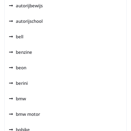
autorijbewijs
autorijschool
bell
benzine
beon
berini
bmw
bmw motor
bobike