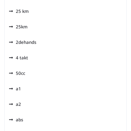
25 km
25km
2dehands
4 takt
50cc
a1
a2
abs