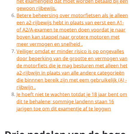
het examengeld dat moet worden betaald bij een
gewoon rijbewijs.
Betere beheersing over motorfietsen als je alleen
een a2-rijbewijs hebt in plaats van eerst een A1-
of A2/A-examen te moeten doen voordat je naar
boven kan stappel naar grotere motoren met
meer vermogen en snelheid .
Veiliger omdat er minder risico is op ongevalles
door beperking van de grootte en vermogen van
de motorfiets die je mag besturen met alleen het
a2-rijbwijn in plaats van alle andere categorieën
die binnnen bereik zijn met eem gebruikelijk (A) -
rijbwijn .
Je hoeft niet te wachten totdat je 18 jaar bent om
dit te behalene; sommige landenn staan ​​16
jarigen toe om dit examentje af te leggwn