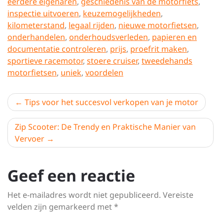
eerdere eigenaren
,
geschiedenis van de motorfiets
,
inspectie uitvoeren
,
keuzemogelijkheden
,
kilometerstand
,
legaal rijden
,
nieuwe motorfietsen
,
onderhandelen
,
onderhoudsverleden
,
papieren en
documentatie controleren
,
prijs
,
proefrit maken
,
sportieve racemotor
,
stoere cruiser
,
tweedehands
motorfietsen
,
uniek
,
voordelen
Berichtnavigatie
Tips voor het succesvol verkopen van je motor
Zip Scooter: De Trendy en Praktische Manier van
Vervoer
Geef een reactie
Het e-mailadres wordt niet gepubliceerd.
Vereiste
velden zijn gemarkeerd met
*