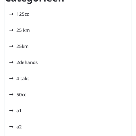
125cc
25 km
25km
2dehands
4 takt
50cc
a1
a2