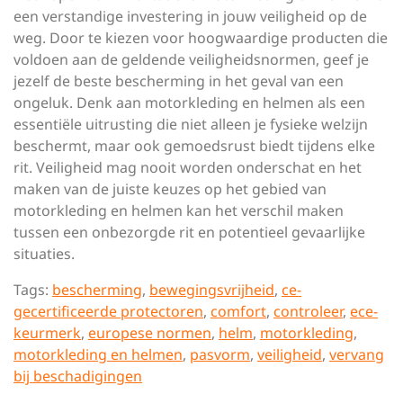
een verstandige investering in jouw veiligheid op de
weg. Door te kiezen voor hoogwaardige producten die
voldoen aan de geldende veiligheidsnormen, geef je
jezelf de beste bescherming in het geval van een
ongeluk. Denk aan motorkleding en helmen als een
essentiële uitrusting die niet alleen je fysieke welzijn
beschermt, maar ook gemoedsrust biedt tijdens elke
rit. Veiligheid mag nooit worden onderschat en het
maken van de juiste keuzes op het gebied van
motorkleding en helmen kan het verschil maken
tussen een onbezorgde rit en potentieel gevaarlijke
situaties.
Tags:
bescherming
,
bewegingsvrijheid
,
ce-
gecertificeerde protectoren
,
comfort
,
controleer
,
ece-
keurmerk
,
europese normen
,
helm
,
motorkleding
,
motorkleding en helmen
,
pasvorm
,
veiligheid
,
vervang
bij beschadigingen