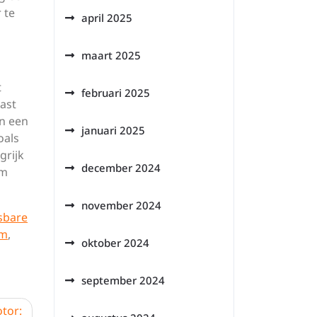
 te
april 2025
maart 2025
t
februari 2025
ast
an een
januari 2025
oals
grijk
december 2024
om
november 2024
sbare
rm
,
oktober 2024
september 2024
tor: