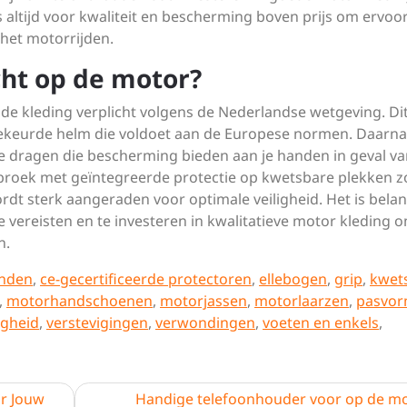
es altijd voor kwaliteit en bescherming boven prijs om ervoor
het motorrijden.
cht op de motor?
e kleding verplicht volgens de Nederlandse wetgeving. Di
keurde helm die voldoet aan de Europese normen. Daarna
e dragen die bescherming bieden aan je handen in geval v
broek met geïntegreerde protectie op kwetsbare plekken z
dt sterk aangeraden voor optimale veiligheid. Het is belan
ke vereisten en te investeren in kwalitatieve motor kleding 
n.
anden
,
ce-gecertificeerde protectoren
,
ellebogen
,
grip
,
kwet
,
motorhandschoenen
,
motorjassen
,
motorlaarzen
,
pasvo
igheid
,
verstevigingen
,
verwondingen
,
voeten en enkels
,
or Jouw
Handige telefoonhouder voor op de mo