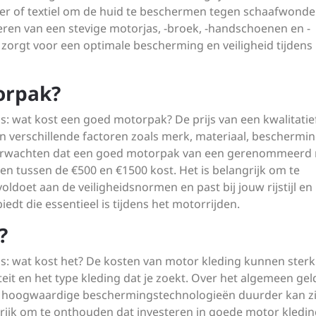
 leer of textiel om de huid te beschermen tegen schaafwond
neren van een stevige motorjas, -broek, -handschoenen en -
 zorgt voor een optimale bescherming en veiligheid tijdens
orpak?
s: wat kost een goed motorpak? De prijs van een kwalitatie
an verschillende factoren zoals merk, materiaal, beschermi
e verwachten dat een goed motorpak van een gerenommeerd
 tussen de €500 en €1500 kost. Het is belangrijk om te
oldoet aan de veiligheidsnormen en past bij jouw rijstijl en
dt die essentieel is tijdens het motorrijden.
?
is: wat kost het? De kosten van motor kleding kunnen sterk
teit en het type kleding dat je zoekt. Over het algemeen gel
 hoogwaardige beschermingstechnologieën duurder kan zi
grijk om te onthouden dat investeren in goede motor kledi