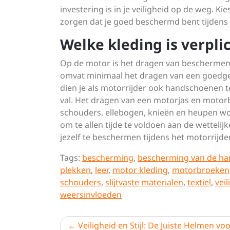
investering is in je veiligheid op de weg. Ki
zorgen dat je goed beschermd bent tijdens 
Welke kleding is verpli
Op de motor is het dragen van beschermend
omvat minimaal het dragen van een goedge
dien je als motorrijder ook handschoenen t
val. Het dragen van een motorjas en motor
schouders, ellebogen, knieën en heupen wor
om te allen tijde te voldoen aan de wettelij
jezelf te beschermen tijdens het motorrijde
Tags:
bescherming
,
bescherming van de h
plekken
,
leer
,
motor kleding
,
motorbroeken
schouders
,
slijtvaste materialen
,
textiel
,
veil
weersinvloeden
Berichtnavigatie
Veiligheid en Stijl: De Juiste Helmen vo