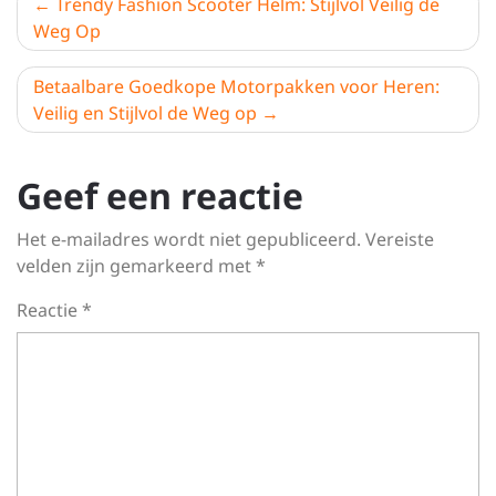
Berichtnavigatie
Trendy Fashion Scooter Helm: Stijlvol Veilig de
Weg Op
Betaalbare Goedkope Motorpakken voor Heren:
Veilig en Stijlvol de Weg op
Geef een reactie
Het e-mailadres wordt niet gepubliceerd.
Vereiste
velden zijn gemarkeerd met
*
Reactie
*