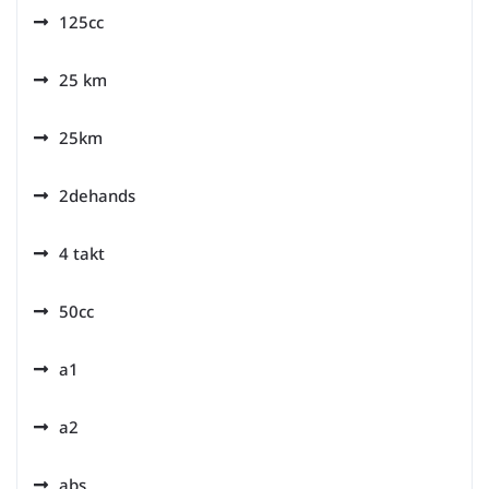
125cc
25 km
25km
2dehands
4 takt
50cc
a1
a2
abs