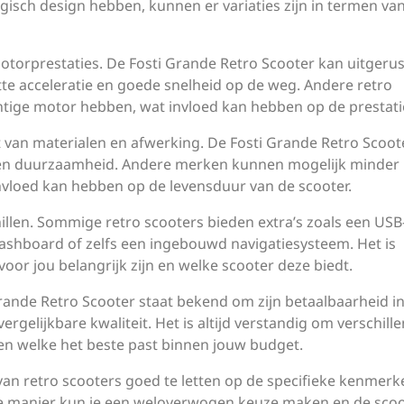
gisch design hebben, kunnen er variaties zijn in termen va
motorprestaties. De Fosti Grande Retro Scooter kan uitgerust
tte acceleratie en goede snelheid op de weg. Andere retro
tige motor hebben, wat invloed kan hebben op de prestati
eit van materialen en afwerking. De Fosti Grande Retro Scoot
e en duurzaamheid. Andere merken kunnen mogelijk minder
vloed kan hebben op de levensduur van de scooter.
llen. Sommige retro scooters bieden extra’s zoals een USB
 dashboard of zelfs een ingebouwd navigatiesysteem. Het is
voor jou belangrijk zijn en welke scooter deze biedt.
ti Grande Retro Scooter staat bekend om zijn betaalbaarheid i
ergelijkbare kwaliteit. Het is altijd verstandig om verschill
en welke het beste past binnen jouw budget.
van retro scooters goed te letten op de specifieke kenmerk
p die manier kun je een weloverwogen keuze maken en de sco