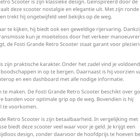
etro Scooter is zijn klassieke design. Geïnspireerd door de
traalt deze scooter nostalgie en elegantie uit. Met zijn ronde
en trekt hij ongetwijfeld veel bekijks op de weg.
r te kijken, hij biedt ook een geweldige rijervaring. Dankzij
ransmissie kun je moeiteloos door het verkeer manoeuvrer
egt, de Fosti Grande Retro Scooter staat garant voor plezier
s zijn praktische karakter. Onder het zadel vind je voldoen
boodschappen in op te bergen. Daarnaast is hij voorzien v
hterop en een dashboard met alle nodige informatie.
en te maken. De Fosti Grande Retro Scooter beschikt over g
e banden voor optimale grip op de weg. Bovendien is hij
l te voorkomen.
e Retro Scooter is zijn betaalbaarheid. In vergelijking met
e biedt deze scooter veel waar voor je geld. Je krijgt een
ijdloos design, zonder daarvoor de hoofdprijs te hoeven be