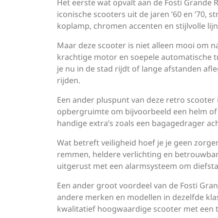
Het eerste wat opvalt aan de Fosti Grande R
iconische scooters uit de jaren ’60 en ’70, s
koplamp, chromen accenten en stijlvolle lijn
Maar deze scooter is niet alleen mooi om naa
krachtige motor en soepele automatische t
je nu in de stad rijdt of lange afstanden afl
rijden.
Een ander pluspunt van deze retro scooter i
opbergruimte om bijvoorbeeld een helm of 
handige extra’s zoals een bagagedrager ac
Wat betreft veiligheid hoef je je geen zorg
remmen, heldere verlichting en betrouwbar
uitgerust met een alarmsysteem om diefsta
Een ander groot voordeel van de Fosti Grand
andere merken en modellen in dezelfde klass
kwalitatief hoogwaardige scooter met een t