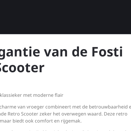
egantie van de Fosti
Scooter
 klassieker met moderne flair
de charme van vroeger combineert met de betrouwbaarheid 
ande Retro Scooter zeker het overwegen waard. Deze retro
g, maar biedt ook comfort en rijgemak.