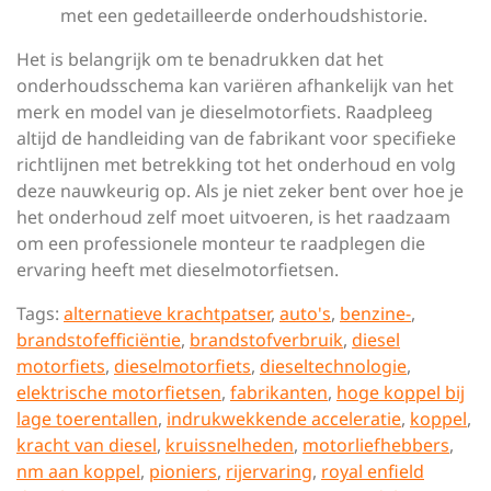
met een gedetailleerde onderhoudshistorie.
Het is belangrijk om te benadrukken dat het
onderhoudsschema kan variëren afhankelijk van het
merk en model van je dieselmotorfiets. Raadpleeg
altijd de handleiding van de fabrikant voor specifieke
richtlijnen met betrekking tot het onderhoud en volg
deze nauwkeurig op. Als je niet zeker bent over hoe je
het onderhoud zelf moet uitvoeren, is het raadzaam
om een professionele monteur te raadplegen die
ervaring heeft met dieselmotorfietsen.
Tags:
alternatieve krachtpatser
,
auto's
,
benzine-
,
brandstofefficiëntie
,
brandstofverbruik
,
diesel
motorfiets
,
dieselmotorfiets
,
dieseltechnologie
,
elektrische motorfietsen
,
fabrikanten
,
hoge koppel bij
lage toerentallen
,
indrukwekkende acceleratie
,
koppel
,
kracht van diesel
,
kruissnelheden
,
motorliefhebbers
,
nm aan koppel
,
pioniers
,
rijervaring
,
royal enfield