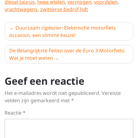
diesel taurus
,
twee wielen
,
vermogen
,
voordelen
,
vrachtwagens
,
zwitserse bedrijf hdt
Berichtnavigatie
Duurzaam rijplezier: Elektrische motorfiets
occasion, een slimme keuze!
De Belangrijkste Feiten over de Euro 3 Motorfiets:
Wat je moet weten
Geef een reactie
Het e-mailadres wordt niet gepubliceerd.
Vereiste
velden zijn gemarkeerd met
*
Reactie
*