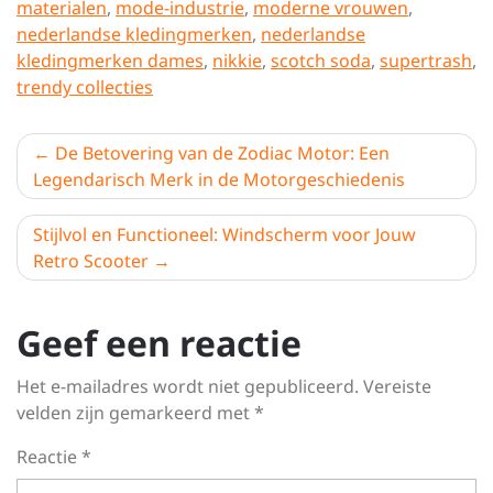
materialen
,
mode-industrie
,
moderne vrouwen
,
nederlandse kledingmerken
,
nederlandse
kledingmerken dames
,
nikkie
,
scotch soda
,
supertrash
,
trendy collecties
Berichtnavigatie
De Betovering van de Zodiac Motor: Een
Legendarisch Merk in de Motorgeschiedenis
Stijlvol en Functioneel: Windscherm voor Jouw
Retro Scooter
Geef een reactie
Het e-mailadres wordt niet gepubliceerd.
Vereiste
velden zijn gemarkeerd met
*
Reactie
*