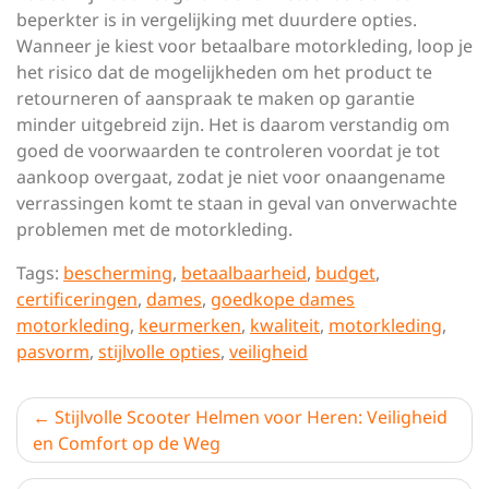
beperkter is in vergelijking met duurdere opties.
Wanneer je kiest voor betaalbare motorkleding, loop je
het risico dat de mogelijkheden om het product te
retourneren of aanspraak te maken op garantie
minder uitgebreid zijn. Het is daarom verstandig om
goed de voorwaarden te controleren voordat je tot
aankoop overgaat, zodat je niet voor onaangename
verrassingen komt te staan in geval van onverwachte
problemen met de motorkleding.
Tags:
bescherming
,
betaalbaarheid
,
budget
,
certificeringen
,
dames
,
goedkope dames
motorkleding
,
keurmerken
,
kwaliteit
,
motorkleding
,
pasvorm
,
stijlvolle opties
,
veiligheid
Berichtnavigatie
Stijlvolle Scooter Helmen voor Heren: Veiligheid
en Comfort op de Weg