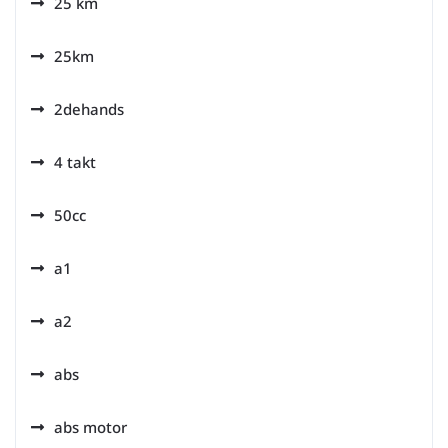
25 km
25km
2dehands
4 takt
50cc
a1
a2
abs
abs motor