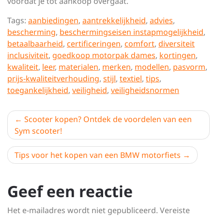
voordat je tot aankoop overgaat.
Tags:
aanbiedingen
,
aantrekkelijkheid
,
advies
,
bescherming
,
beschermingseisen instapmogelijkheid
,
betaalbaarheid
,
certificeringen
,
comfort
,
diversiteit
inclusiviteit
,
goedkoop motorpak dames
,
kortingen
,
kwaliteit
,
leer
,
materialen
,
merken
,
modellen
,
pasvorm
,
prijs-kwaliteitverhouding
,
stijl
,
textiel
,
tips
,
toegankelijkheid
,
veiligheid
,
veiligheidsnormen
Berichtnavigatie
Scooter kopen? Ontdek de voordelen van een
Sym scooter!
Tips voor het kopen van een BMW motorfiets
Geef een reactie
Het e-mailadres wordt niet gepubliceerd.
Vereiste