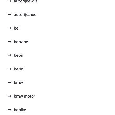
autorijbewijs
autorijschool
bell
benzine
beon
berini
bmw
bmw motor
bobike