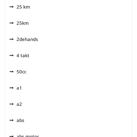
25 km
25km
2dehands
4 takt
50cc
a1
a2
abs
abs motor