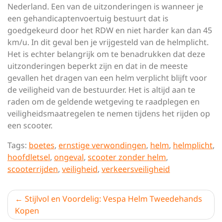
Nederland. Een van de uitzonderingen is wanneer je
een gehandicaptenvoertuig bestuurt dat is
goedgekeurd door het RDW en niet harder kan dan 45
km/u. In dit geval ben je vrijgesteld van de helmplicht.
Het is echter belangrijk om te benadrukken dat deze
uitzonderingen beperkt zijn en dat in de meeste
gevallen het dragen van een helm verplicht blijft voor
de veiligheid van de bestuurder. Het is altijd aan te
raden om de geldende wetgeving te raadplegen en
veiligheidsmaatregelen te nemen tijdens het rijden op
een scooter.
Tags:
boetes
,
ernstige verwondingen
,
helm
,
helmplicht
,
hoofdletsel
,
ongeval
,
scooter zonder helm
,
scooterrijden
,
veiligheid
,
verkeersveiligheid
Berichtnavigatie
Stijlvol en Voordelig: Vespa Helm Tweedehands
Kopen