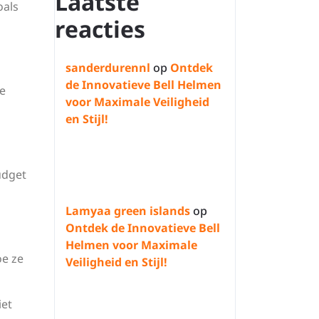
Laatste
oals
reacties
sanderdurennl
op
Ontdek
de Innovatieve Bell Helmen
pe
voor Maximale Veiligheid
en Stijl!
udget
Lamyaa green islands
op
Ontdek de Innovatieve Bell
Helmen voor Maximale
oe ze
Veiligheid en Stijl!
iet