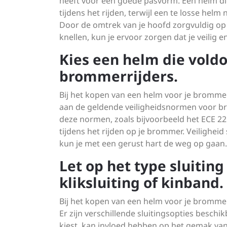
heeft voor een goede pasvorm. Een helm die
tijdens het rijden, terwijl een te losse hel
Door de omtrek van je hoofd zorgvuldig op 
knellen, kun je ervoor zorgen dat je veilig 
Kies een helm die vold
brommerrijders.
Bij het kopen van een helm voor je brommer
aan de geldende veiligheidsnormen voor br
deze normen, zoals bijvoorbeeld het ECE 2
tijdens het rijden op je brommer. Veilighei
kun je met een gerust hart de weg op gaan.
Let op het type sluitin
kliksluiting of kinband.
Bij het kopen van een helm voor je brommer 
Er zijn verschillende sluitingsopties beschikb
kiest, kan invloed hebben op het gemak van