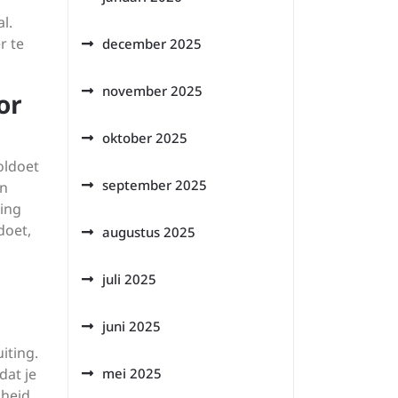
l.
r te
december 2025
november 2025
or
oktober 2025
oldoet
september 2025
an
ming
doet,
augustus 2025
juli 2025
juni 2025
iting.
dat je
mei 2025
gheid