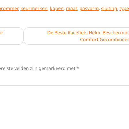
brommer
,
keurmerken
,
kopen
,
maat
,
pasvorm
,
sluiting
,
typ
or
De Beste Racefiets Helm: Beschermin
Comfort Gecombinee
ereiste velden zijn gemarkeerd met
*