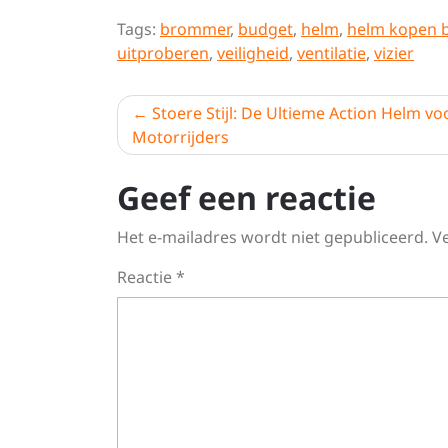
Tags:
brommer
,
budget
,
helm
,
helm kopen 
uitproberen
,
veiligheid
,
ventilatie
,
vizier
Berichtnavigatie
Stoere Stijl: De Ultieme Action Helm vo
Motorrijders
Geef een reactie
Het e-mailadres wordt niet gepubliceerd.
V
Reactie
*