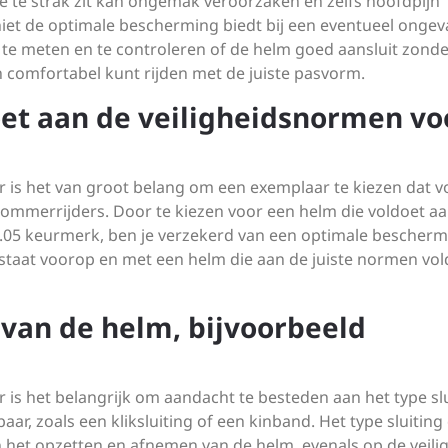
 te strak zit kan ongemak veroorzaken en zelfs hoofdpijn
m niet de optimale bescherming biedt bij een eventueel ongeva
te meten en te controleren of de helm goed aansluit zonde
en comfortabel kunt rijden met de juiste pasvorm.
oet aan de veiligheidsnormen vo
 is het van groot belang om een exemplaar te kiezen dat v
ommerrijders. Door te kiezen voor een helm die voldoet a
2.05 keurmerk, ben je verzekerd van een optimale bescher
d staat voorop en met een helm die aan de juiste normen vol
g van de helm, bijvoorbeeld
is het belangrijk om aandacht te besteden aan het type slu
aar, zoals een kliksluiting of een kinband. Het type sluiting 
 het opzetten en afnemen van de helm, evenals op de veili