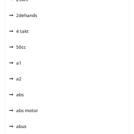
2dehands
4 takt
50cc
a1
a2
abs
abs motor
abus