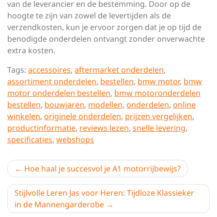
van de leverancier en de bestemming. Door op de
hoogte te zijn van zowel de levertijden als de
verzendkosten, kun je ervoor zorgen dat je op tijd de
benodigde onderdelen ontvangt zonder onverwachte
extra kosten.
Tags:
accessoires
,
aftermarket onderdelen
,
assortiment onderdelen
,
bestellen
,
bmw motor
,
bmw
motor onderdelen bestellen
,
bmw motoronderdelen
bestellen
,
bouwjaren
,
modellen
,
onderdelen
,
online
winkelen
,
originele onderdelen
,
prijzen vergelijken
,
productinformatie
,
reviews lezen
,
snelle levering
,
specificaties
,
webshops
Berichtnavigatie
Hoe haal je succesvol je A1 motorrijbewijs?
Stijlvolle Leren Jas voor Heren: Tijdloze Klassieker
in de Mannengarderobe