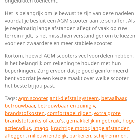
ongelukken toeneemt.
Het is belangrijk om je bewust te zijn van deze nadelen
voordat je besluit een AGM scooter aan te schaffen. Als
je regelmatig lange afstanden aflegt of vaak op ruw
terrein rijdt, is het misschien verstandiger om te kiezen
voor een zwaardere en meer stabiele scooter.
Kortom, hoewel AGM scooters veel voordelen hebben,
is het belangrijk om rekening te houden met hun
beperkingen. Zorg ervoor dat je goed geïnformeerd
bent voordat je een keuze maakt over welke scooter
het beste bij jou past.
Tags:
agm scooter
,
anti-diefstal systeem
,
betaalbaar
,
betrouwbaar
,
betrouwbaar en zuinig v
,
brandstofkosten
,
comfortabel rijden
,
extra grote
brandstoftanks of accu's
,
gemakkelijk in gebruik
,
hoge
actieradius
,
imago
,
krachtige motor
,
lange afstanden
afleggen
,
milieuvriendelijk
,
parkeren
,
schijfremmen
,