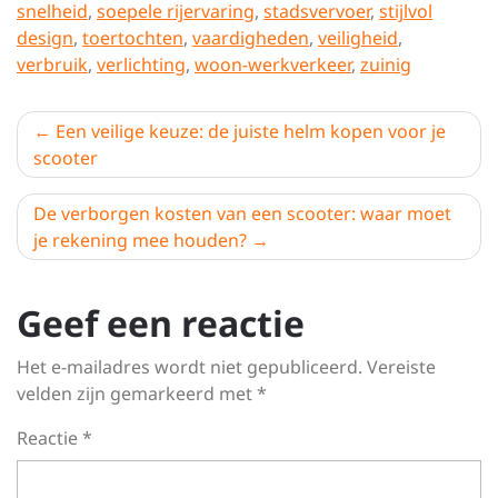
snelheid
,
soepele rijervaring
,
stadsvervoer
,
stijlvol
design
,
toertochten
,
vaardigheden
,
veiligheid
,
verbruik
,
verlichting
,
woon-werkverkeer
,
zuinig
Berichtnavigatie
Een veilige keuze: de juiste helm kopen voor je
scooter
De verborgen kosten van een scooter: waar moet
je rekening mee houden?
Geef een reactie
Het e-mailadres wordt niet gepubliceerd.
Vereiste
velden zijn gemarkeerd met
*
Reactie
*