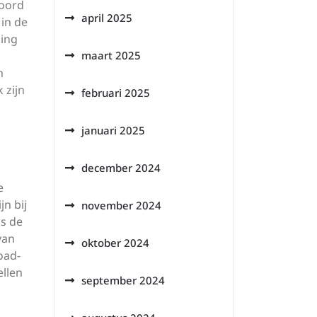
woord
april 2025
 in de
ding
maart 2025
n
 zijn
februari 2025
januari 2025
december 2024
e
n bij
november 2024
ls de
van
oktober 2024
oad-
llen
september 2024