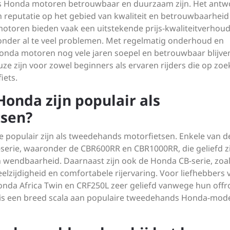
ds Honda motoren betrouwbaar en duurzaam zijn. Het ant
n reputatie op het gebied van kwaliteit en betrouwbaarheid
toren bieden vaak een uitstekende prijs-kwaliteitverhou
onder al te veel problemen. Met regelmatig onderhoud en
nda motoren nog vele jaren soepel en betrouwbaar blijve
e zijn voor zowel beginners als ervaren rijders die op zoek
iets.
onda zijn populair als
sen?
e populair zijn als tweedehands motorfietsen. Enkele van d
erie, waaronder de CBR600RR en CBR1000RR, die geliefd zij
n wendbaarheid. Daarnaast zijn ook de Honda CB-serie, zoa
lzijdigheid en comfortabele rijervaring. Voor liefhebbers 
Honda Africa Twin en CRF250L zeer geliefd vanwege hun offr
 is een breed scala aan populaire tweedehands Honda-mode