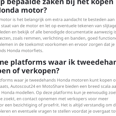
 op bepaalde zaken bij het kopen
Honda motor?
otor is het belangrijk om extra aandacht te besteden aan
staat van de motor en let op eventuele tekenen van slijtag
eden en bekijk of alle benodigde documentatie aanwezig is
pecten, zoals remmen, verlichting en banden, goed function
oblemen in de toekomst voorkomen en ervoor zorgen dat je
nds Honda motorfiets.
nline platforms waar ik tweedeha
en of verkopen?
e platforms waar je tweedehands Honda motoren kunt kopen o
laats, Autoscout24 en MotoShare bieden een breed scala a
 Honda modellen. Op deze platforms kun je eenvoudig zo
 je zoekt, en contact opnemen met verkopers voor meer
 een bezichtiging of proefrit. Het is altijd verstandig om 
eren en eventuele vragen te stellen voordat je overgaat to