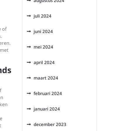
augustus 2024
juli 2024
e of
juni 2024
.
eren.
mei 2024
 met
april 2024
nds
maart 2024
f
februari 2024
an
eken
januari 2024
de
december 2023
t