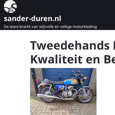
Naar
de
inhoud
sander-duren.nl
gaan
De ware kracht van stijlvolle en veilige motorkleding
Tweedehands 
Kwaliteit en 