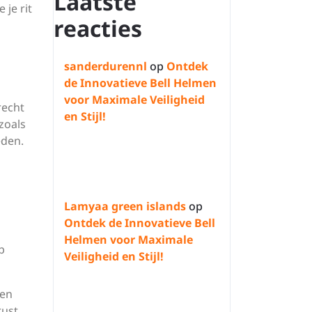
Laatste
je rit
reacties
sanderdurennl
op
Ontdek
de Innovatieve Bell Helmen
voor Maximale Veiligheid
recht
en Stijl!
zoals
eden.
Lamyaa green islands
op
Ontdek de Innovatieve Bell
Helmen voor Maximale
p
Veiligheid en Stijl!
 en
rust