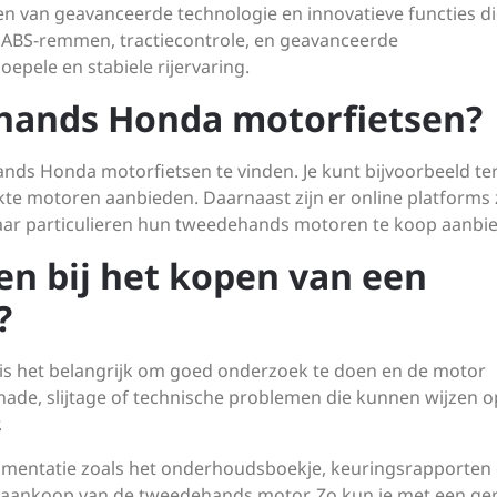
 van geavanceerde technologie en innovatieve functies die 
 ABS-remmen, tractiecontrole, en geavanceerde
pele en stabiele rijervaring.
hands Honda motorfietsen?
nds Honda motorfietsen te vinden. Je kunt bijvoorbeeld te
kte motoren aanbieden. Daarnaast zijn er online platforms 
ar particulieren hun tweedehands motoren te koop aanbi
en bij het kopen van een
?
is het belangrijk om goed onderzoek te doen en de motor
chade, slijtage of technische problemen die kunnen wijzen o
.
cumentatie zoals het onderhoudsboekje, keuringsrapporten
e aankoop van de tweedehands motor. Zo kun je met een ge