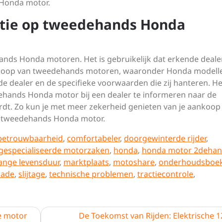
Honda motor.
ntie op tweedehands Honda
hands Honda motoren. Het is gebruikelijk dat erkende deale
rkoop van tweedehands motoren, waaronder Honda modell
de dealer en de specifieke voorwaarden die zij hanteren. He
ehands Honda motor bij een dealer te informeren naar de
rdt. Zo kun je met meer zekerheid genieten van je aankoop
e tweedehands Honda motor.
betrouwbaarheid
,
comfortabeler
,
doorgewinterde rijder
,
gespecialiseerde motorzaken
,
honda
,
honda motor 2dehan
ange levensduur
,
marktplaats
,
motoshare
,
onderhoudsboek
hade
,
slijtage
,
technische problemen
,
tractiecontrole
,
e motor
De Toekomst van Rijden: Elektrische 1