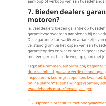
aankoop of verkoop van een tweedehands 
7. Bieden dealers gara
motoren?
Ja, veel dealers bieden garantie op tweede
garantievoorwaarden aanbieden bij de ve
Deze garantie kan variëren afhankelijk van 
verstandig om bij het kopen van een tweed
garantieopties en wat er precies gedekt wo
met een gerust hart de weg op gaan met j
Tags:
abs-remmen
,
autoscout24
,
beginner
,
duurzaamheid
,
geavanceerde technologie
,
inspecteren
,
keuringsrapporten
,
kwaliteit
,
l
online platforms
,
ophangingssystemen
,
sc
tweedehands motorfietsen
,
veiliger
Berichtnavigatie
Optimale prestaties met hoogwaardig